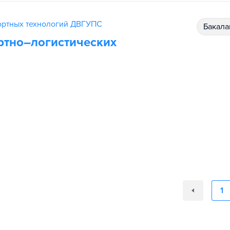
ортных технологий ДВГУПС
бакал
ртно–логистических
1