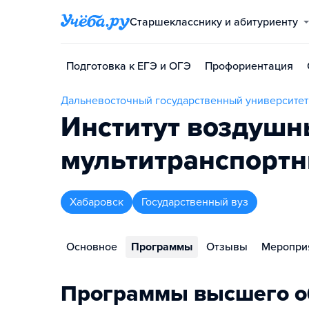
Старшекласснику и абитуриенту
Подготовка к ЕГЭ и ОГЭ
Профориентация
Дальневосточный государственный университет
Институт воздушн
мультитранспорт
Хабаровск
Государственный вуз
Основное
Программы
Отзывы
Меропри
Программы высшего о