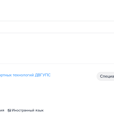
ортных технологий ДВГУПС
специ
рия
иностранный язык