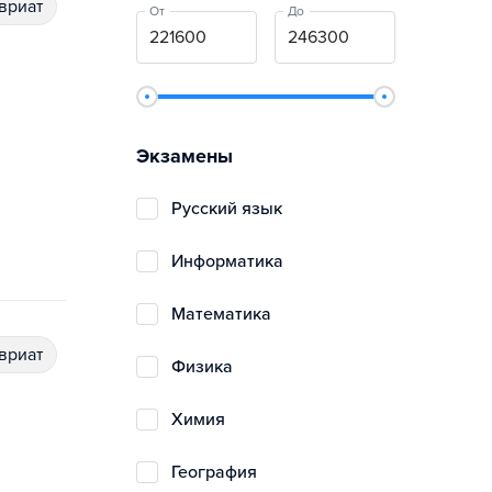
авриат
От
До
Экзамены
русский язык
информатика
математика
авриат
физика
химия
география