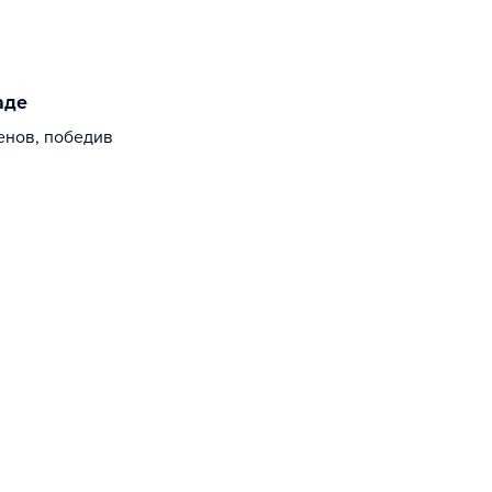
аде
енов, победив