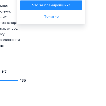
Что за планировщик?
льное
стему.
Понятно
ание
 транспортного
структуру,
ку.
авленности –
ты.
117
135