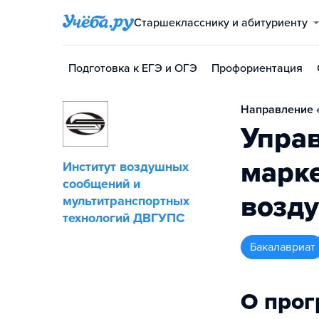
Старшекласснику и абитуриенту
Подготовка к ЕГЭ и ОГЭ
Профориентация
Направление «
Упра
марке
Институт воздушных
сообщений и
возд
мультитранспортных
технологий ДВГУПС
бакалавриат
О про