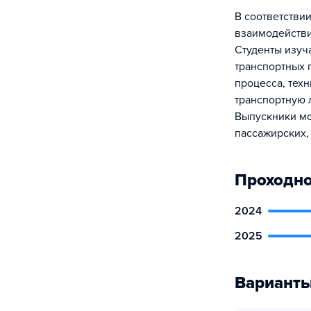
В соответстви
взаимодействи
Студенты изуч
транспортных 
процесса, техн
транспортную 
Выпускники мо
пассажирских,
Проходно
2024
2025
Варианты