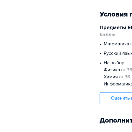
Условия 
Предметы Е
баллы
математика
русский язы
На выбор:
физика
от 36
химия
от 36
информатик
Оценить 
Дополнит