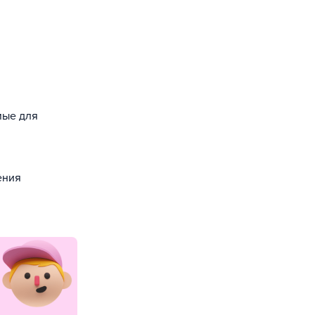
мые для
ения