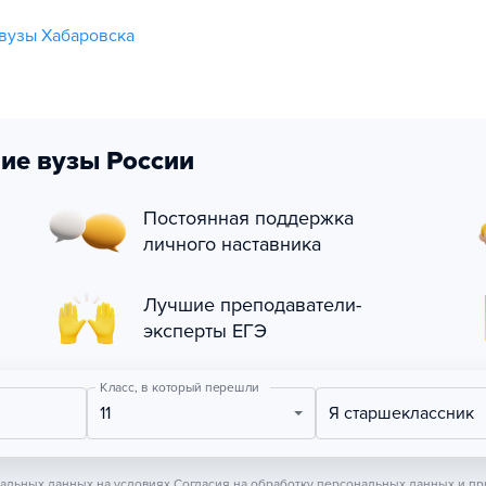
вузы Хабаровска
ие вузы России
Постоянная поддержка
личного наставника
Лучшие преподаватели-
эксперты ЕГЭ
Класс, в который перешли
11
Я старшеклассник
нальных данных на условиях
Согласия на обработку персональных данных
и пр