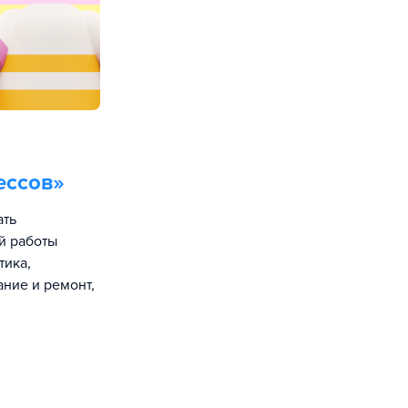
ессов
»
ать
й работы
тика,
ание и ремонт,