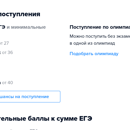
поступления
ГЭ
и минимальные
Поступление по олимпи
Можно поступить без экзам
от 27
в одной из олимпиад
к
от 36
Подобрать олимпиаду
а
от 40
шансы на поступление
ельные баллы к сумме ЕГЭ