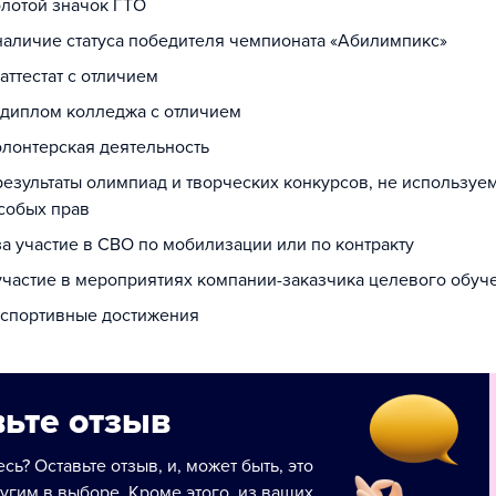
олотой значок ГТО
 наличие статуса победителя чемпионата «Абилимпикс»
 аттестат с отличием
а диплом колледжа с отличием
олонтерская деятельность
 результаты олимпиад и творческих конкурсов, не используе
собых прав
за участие в СВО по мобилизации или по контракту
 участие в мероприятиях компании-заказчика целевого обуч
а спортивные достижения
ьте отзыв
сь? Оставьте отзыв, и, может быть, это
угим в выборе. Кроме этого, из ваших