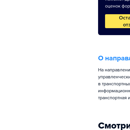
оценок фор
Ост
от
О направ
На направлени
управленчески
в транспортны
информационны
транспортная 
Смотри