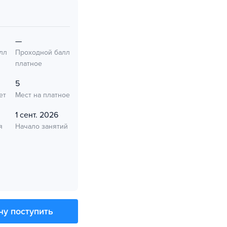
—
лл
Проходной балл
платное
5
ет
Мест на платное
1 сент. 2026
я
Начало занятий
чу поступить