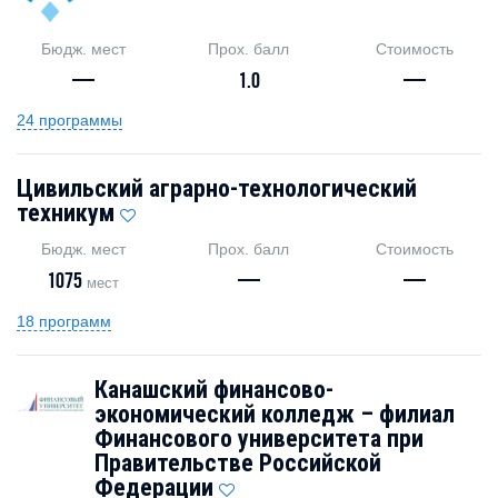
Бюдж. мест
Прох. балл
Стоимость
—
1.0
—
24 программы
Цивильский аграрно-технологический
техникум
Бюдж. мест
Прох. балл
Стоимость
1075
—
—
мест
18 программ
Канашский финансово-
экономический колледж – филиал
Финансового университета при
Правительстве Российской
Федерации