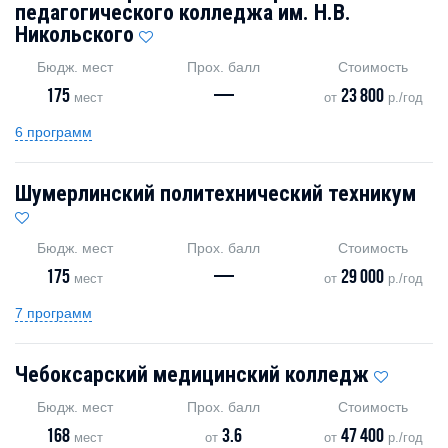
педагогического колледжа им. Н.В.
Никольского
Бюдж. мест
Прох. балл
Стоимость
175
—
23 800
мест
от
р./год
6 программ
Шумерлинский политехнический техникум
Бюдж. мест
Прох. балл
Стоимость
175
—
29 000
мест
от
р./год
7 программ
Чебоксарский медицинский колледж
Бюдж. мест
Прох. балл
Стоимость
168
3.6
47 400
мест
от
от
р./год