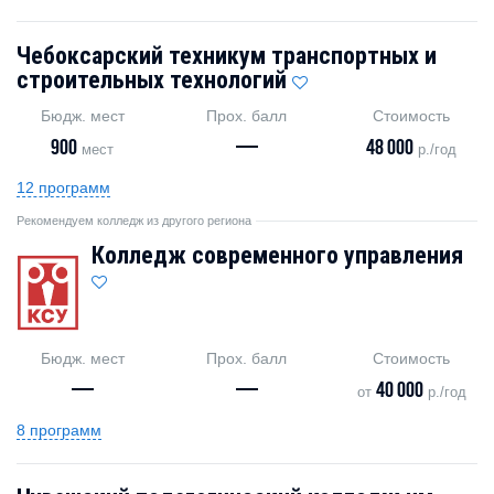
Чебоксарский техникум транспортных и
строительных технологий
Бюдж. мест
Прох. балл
Стоимость
900
—
48 000
мест
р./год
12 программ
Рекомендуем колледж из другого региона
Колледж современного управления
Бюдж. мест
Прох. балл
Стоимость
—
—
40 000
от
р./год
8 программ