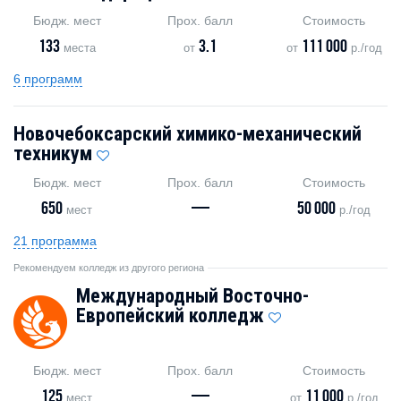
Бюдж. мест
Прох. балл
Стоимость
133
3.1
111 000
места
от
от
р./год
6 программ
Новочебоксарский химико-механический
техникум
Бюдж. мест
Прох. балл
Стоимость
650
—
50 000
мест
р./год
21 программа
Рекомендуем колледж из другого региона
Международный Восточно-
Европейский колледж
Бюдж. мест
Прох. балл
Стоимость
125
—
11 000
мест
от
р./год