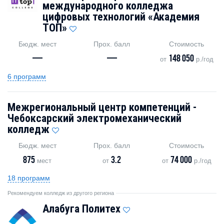
международного колледжа
цифровых технологий «Академия
TOП»
Бюдж. мест
Прох. балл
Стоимость
—
—
148 050
от
р./год
6 программ
Межрегиональный центр компетенций -
Чебоксарский электромеханический
колледж
Бюдж. мест
Прох. балл
Стоимость
875
3.2
74 000
мест
от
от
р./год
18 программ
Рекомендуем колледж из другого региона
Алабуга Политех