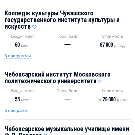
Колледж культуры Чувашского
государственного института культуры и
искусств
Бюдж. мест
Прох. балл
Стоимость
60
—
87 000
мест
р./год
3 программы
Чебоксарский институт Московского
политехнического университета
Бюдж. мест
Прох. балл
Стоимость
55
—
29 000
мест
от
р./год
6 программ
Чебоксарское музыкальное училище имени