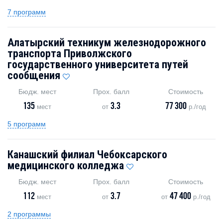
7 программ
Алатырский техникум железнодорожного
транспорта Приволжского
государственного университета путей
сообщения
Бюдж. мест
Прох. балл
Стоимость
135
3.3
77 300
мест
от
р./год
5 программ
Канашский филиал Чебоксарского
медицинского колледжа
Бюдж. мест
Прох. балл
Стоимость
112
3.7
47 400
мест
от
от
р./год
2 программы