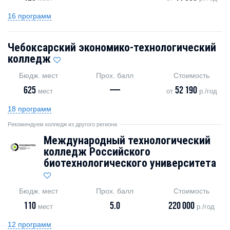
16 программ
Чебоксарский экономико-технологический
колледж
Бюдж. мест
Прох. балл
Стоимость
625
—
52 190
мест
от
р./год
18 программ
Рекомендуем колледж из другого региона
Международный технологический
колледж Российского
биотехнологического университета
Бюдж. мест
Прох. балл
Стоимость
110
5.0
220 000
мест
р./год
12 программ