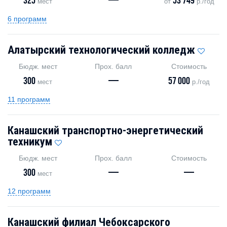
325
—
53 749
мест
от
р./год
6 программ
Алатырский технологический колледж
Бюдж. мест
Прох. балл
Стоимость
300
—
57 000
мест
р./год
11 программ
Канашский транспортно-энергетический
техникум
Бюдж. мест
Прох. балл
Стоимость
300
—
—
мест
12 программ
Канашский филиал Чебоксарского