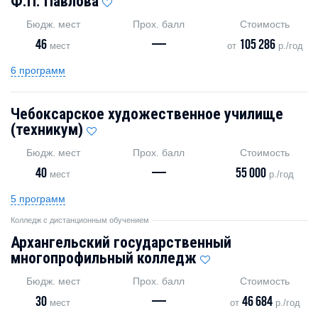
Ф.П. Павлова
Бюдж. мест
Прох. балл
Стоимость
46
—
105 286
мест
от
р./год
6 программ
Чебоксарское художественное училище
(техникум)
Бюдж. мест
Прох. балл
Стоимость
40
—
55 000
мест
р./год
5 программ
Колледж с дистанционным обучением
Архангельский государственный
многопрофильный колледж
Бюдж. мест
Прох. балл
Стоимость
30
—
46 684
мест
от
р./год