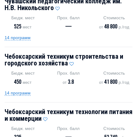
Чувашский педагогический колледж им.
Н.В. Никольского
Бюдж. мест
Прох. балл
Стоимость
525
—
48 800
мест
от
р./год
14 программ
Чебоксарский техникум строительства и
городского хозяйства
Бюдж. мест
Прох. балл
Стоимость
450
3.8
41 800
мест
от
от
р./год
14 программ
Чебоксарский техникум технологии питания
и коммерции
Бюдж. мест
Прох. балл
Стоимость