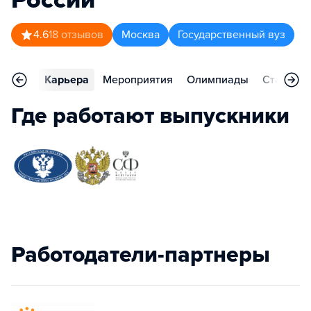
4.6
18
отзывов
Москва
Государственный вуз
тзывы
Карьера
Мероприятия
Олимпиады
Статьи
Где работают выпускники
Работодатели-партнеры