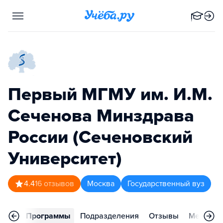
Первый МГМУ им. И.М.
Сеченова Минздрава
России (Сеченовский
Университет)
4.4
16
отзывов
Москва
Государственный вуз
вное
Программы
Подразделения
Отзывы
Меропри