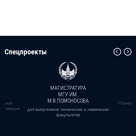
Cпецпроекты
МАГИСТРАТУРА
МГУ ИМ.
М.В.ЛОМОНОСОВА
альное
Образова
ь в каждом
для выпускников технических и химических
факультетов