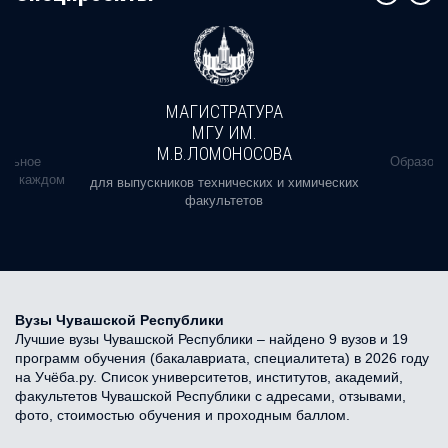
МАГИСТРАТУРА
МГУ ИМ.
М.В.ЛОМОНОСОВА
альное
Образова
ь в каждом
для выпускников технических и химических
факультетов
Вузы Чувашской Республики
Лучшие вузы Чувашской Республики – найдено 9 вузов и 19
программ обучения (бакалавриата, специалитета) в 2026 году
на Учёба.ру. Список университетов, институтов, академий,
факультетов Чувашской Республики с адресами, отзывами,
фото, стоимостью обучения и проходным баллом.