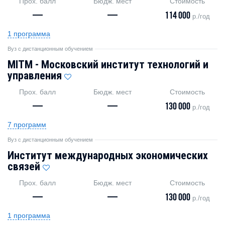
Прох. балл
Бюдж. мест
Стоимость
—
—
114 000
р./год
1 программа
Вуз с дистанционным обучением
MITM - Московский институт технологий и
управления
Прох. балл
Бюдж. мест
Стоимость
—
—
130 000
р./год
7 программ
Вуз с дистанционным обучением
Институт международных экономических
связей
Прох. балл
Бюдж. мест
Стоимость
—
—
130 000
р./год
1 программа