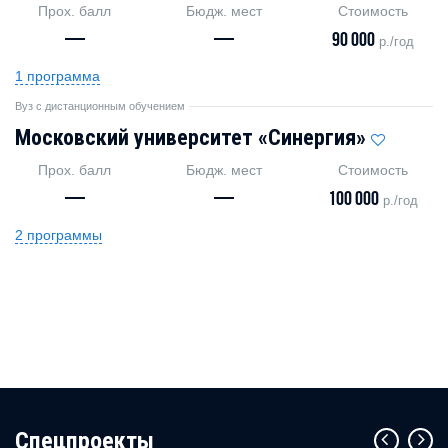
Прох. балл
Бюдж. мест
Стоимость
—
—
90 000
р./год
1 программа
Вуз с дистанционным обучением
Московский университет «Синергия»
Прох. балл
Бюдж. мест
Стоимость
—
—
100 000
р./год
2 программы
Cпецпроекты