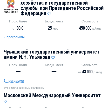
хозяйства и государственной
службы при Президенте Российской
Федерации
Прох. балл
Бюдж. мест
Стоимость
80.0
25
450 000
от
мест
р./год
2 программы
Чувашский государственный университет
имени И.Н. Ульянова
Прох. балл
Бюдж. мест
Стоимость
—
—
43 000
от
р./год
1 программа
Вуз с дистанционным обучением
Московский Международный Университет