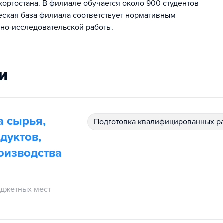
ртостана. В филиале обучается около 900 студентов
еская база филиала соответствует нормативным
но-исследовательской работы.
и
а сырья,
подготовка квалифицированных р
дуктов,
оизводства
джетных мест