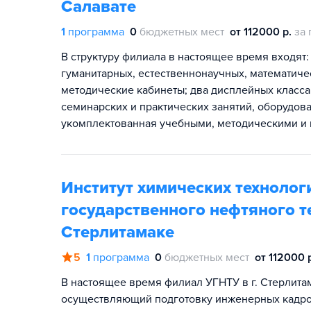
Салавате
1
программа
0
бюджетных мест
от 112000 р.
за 
В структуру филиала в настоящее время входят
гуманитарных, естественнонаучных, математиче
методические кабинеты; два дисплейных класса
семинарских и практических занятий, оборудо
укомплектованная учебными, методическими и 
Институт химических техноло
государственного нефтяного те
Стерлитамаке
5
1
программа
0
бюджетных мест
от 112000 
В настоящее время филиал УГНТУ в г. Стерлита
осуществляющий подготовку инженерных кадро