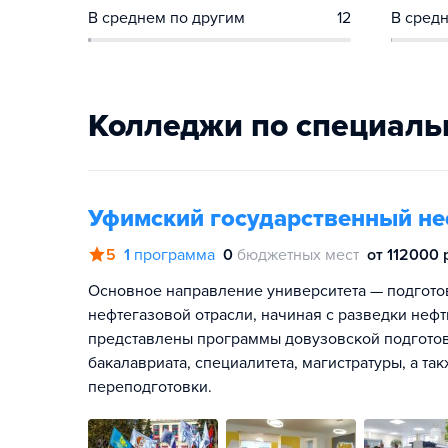
В среднем по другим
12
В средн
Колледжи по специаль
Уфимский государственный не
5
1
программа
0
бюджетных мест
от 112000 
Основное направление университета — подготов
нефтегазовой отрасли, начиная с разведки нефт
представлены программы довузовской подготов
бакалавриата, специалитета, магистратуры, а 
переподготовки.