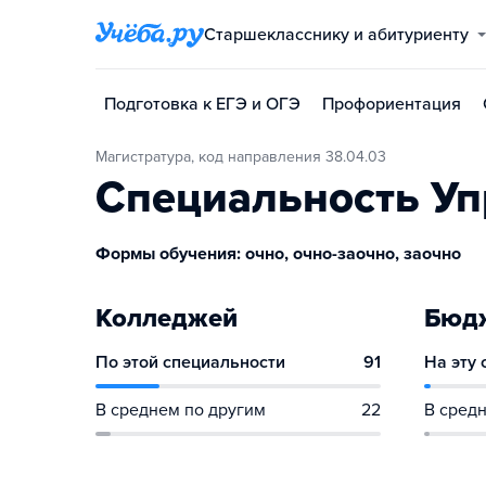
Старшекласснику и абитуриенту
Подготовка к ЕГЭ и ОГЭ
Профориентация
Магистратура, код направления 38.04.03
Специальность Уп
Формы обучения: очно, очно-заочно, заочно
Колледжей
Бюдж
По этой специальности
91
На эту
В среднем по другим
22
В средн