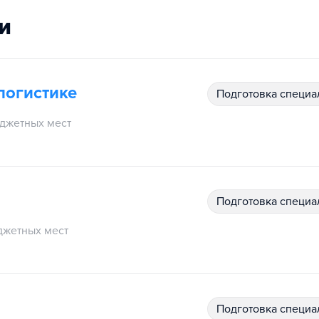
и
логистике
подготовка специ
джетных мест
подготовка специ
джетных мест
подготовка специ