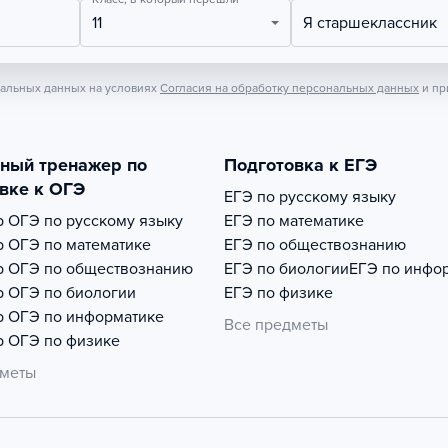
11
Я старшеклассник
нальных данных на условиях
Согласия на обработку персональных данных
и пр
тный тренажер по
Подготовка к ЕГЭ
вке к ОГЭ
ЕГЭ по русскому языку
р
ОГЭ по русскому языку
ЕГЭ по математике
р
ОГЭ по математике
ЕГЭ по обществознанию
р
ОГЭ по обществознанию
ЕГЭ по биологии
ЕГЭ по инфо
р
ОГЭ по биологии
ЕГЭ по физике
р
ОГЭ по информатике
Все предметы
р
ОГЭ по физике
дметы