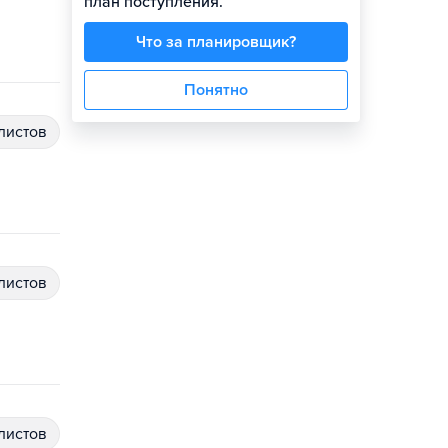
план поступления.
Что за планировщик?
Понятно
алистов
алистов
алистов