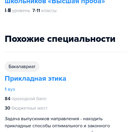
школьников «Высшая проба»
Ⅰ-Ⅲ
уровень
7-11
классы
Похожие специальности
бакалавриат
Прикладная этика
1
вуз
84
проходной балл
30
бюджетных мест
Задача выпускников направления - находить
прикладные способы оптимального и законного