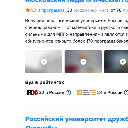
4.7
1
программа
30
бюджетных мест
от 76
пр
Ведущий педагогический университет России, з
специализациям — от математики и русского яз
сильными для МПГУ направлениями являются та
абитуриентов открыто более 170 программ бакал
Вуз в рейтингах
32 в России
24 в России
Российский университет друж