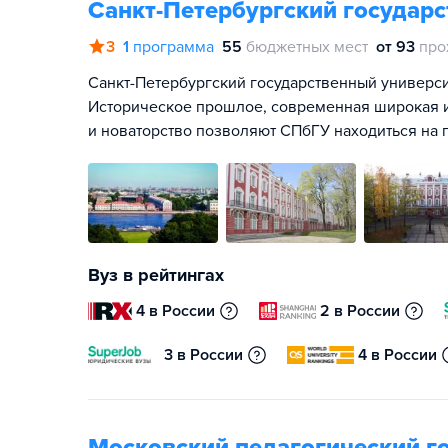
Санкт-Петербургский государ
3
1
программа
55
бюджетных мест
от 93
про
Санкт-Петербургский государственный университ
Историческое прошлое, современная широкая и
и новаторство позволяют СПбГУ находиться на 
Вуз в рейтингах
4 в России
2 в России
3 в России
4 в России
Московский педагогический г