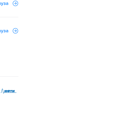
вуза
вуза