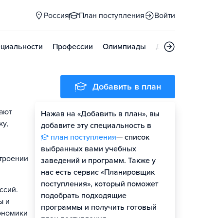
Россия
План поступления
Войти
циальности
Профессии
Олимпиады
Дни открытых д
Добавить в план
ают
Нажав на «Добавить в план», вы
ку,
добавите эту специальность в
план поступления
— список
выбранных вами учебных
строении
заведений и программ. Также у
нас есть сервис «Планировщик
поступления», который поможет
ссий.
подобрать подходящие
ы и
программы и получить готовый
ономики