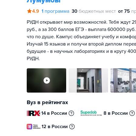
Лумумбы
4.9
1
программа
30
бюджетных мест
от 75
п
РУДН открывает мир возможностей. Тебя ждут 2
руб., а за 300 баллов ЕГЭ - выплата 600000 руб.
что по душе. Кампус объединяет учебу и комфо
Изучай 15 языков и получи второй диплом перев
будущее - в научных лабораториях и в кругу 400
РУДН.
Вуз в рейтингах
14 в России
8 в России
12 в России