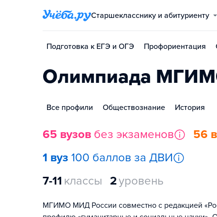
Старшекласснику и абитуриенту
Подготовка к ЕГЭ и ОГЭ
Профориентация
Олимпиада МГИМО
Все профили
Обществознание
История
65 вузов
без экзаменов
56 
1 вуз
100 баллов за ДВИ
7-11
классы
2
уровень
МГИМО МИД России совместно с редакцией «Рос