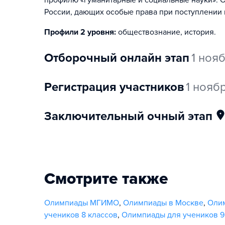
профилю «гуманитарные и социальные науки».
России, дающих особые права при поступлении
Профили 2 уровня:
обществознание, история
.
отборочный онлайн этап
1 ноя
регистрация участников
1 нояб
заключительный очный этап
Смотрите также
Олимпиады МГИМО
,
Олимпиады в Москве
,
Оли
учеников 8 классов
,
Олимпиады для учеников 9