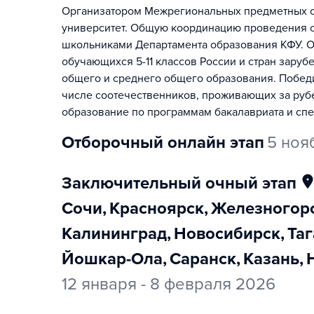
Организатором Межрегиональных предметных о
университет. Общую координацию проведения о
школьниками Департамента образования КФУ. 
обучающихся 5-11 классов России и стран зар
общего и среднего общего образования. Победи
числе соотечественников, проживающих за руб
образование по программам бакалавриата и спе
отборочный онлайн этап
5 ноя
заключительный очный этап
Сочи
,
Красноярск
,
Железногор
Калининград
,
Новосибирск
,
Та
Йошкар-Ола
,
Саранск
,
Казань
,
12 января - 8 февраля 2026