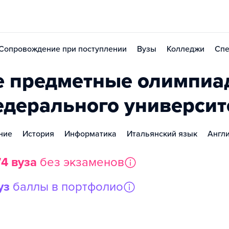
Сопровождение при поступлении
Вузы
Колледжи
Спе
 предметные олимпиад
едерального университ
ние
История
Информатика
Итальянский язык
Англ
74 вуза
без экзаменов
уз
баллы в портфолио