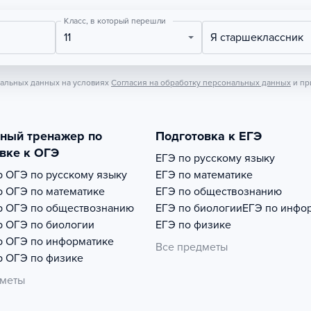
Класс, в который перешли
11
Я старшеклассник
нальных данных на условиях
Согласия на обработку персональных данных
и пр
тный тренажер по
Подготовка к ЕГЭ
вке к ОГЭ
ЕГЭ по русскому языку
р
ОГЭ по русскому языку
ЕГЭ по математике
р
ОГЭ по математике
ЕГЭ по обществознанию
р
ОГЭ по обществознанию
ЕГЭ по биологии
ЕГЭ по инфо
р
ОГЭ по биологии
ЕГЭ по физике
р
ОГЭ по информатике
Все предметы
р
ОГЭ по физике
дметы