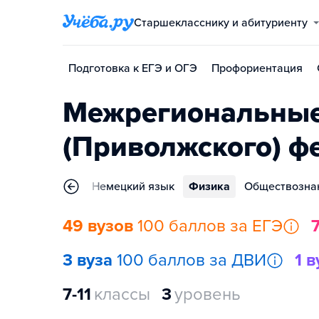
Старшекласснику и абитуриенту
Подготовка к ЕГЭ и ОГЭ
Профориентация
Межрегиональные
(Приволжского) ф
нцузский язык
Немецкий язык
Физика
Обществозна
49 вузов
100 баллов за ЕГЭ
3 вуза
100 баллов за ДВИ
1 в
7-11
классы
3
уровень