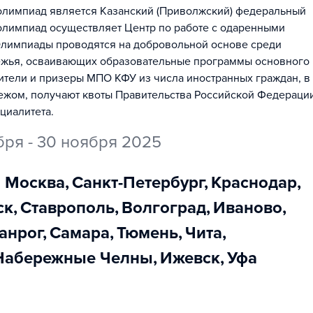
лимпиад является Казанский (Приволжский) федеральный
лимпиад осуществляет Центр по работе с одаренными
Олимпиады проводятся на добровольной основе среди
убежья, осваивающих образовательные программы основного
тели и призеры МПО КФУ из числа иностранных граждан, в
ежом, получают квоты Правительства Российской Федераци
циалитета.
бря - 30 ноября 2025
Москва
,
Санкт-Петербург
,
Краснодар
,
ск
,
Ставрополь
,
Волгоград
,
Иваново
,
ганрог
,
Самара
,
Тюмень
,
Чита
,
Набережные Челны
,
Ижевск
,
Уфа