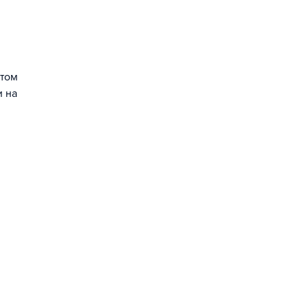
 том
и на