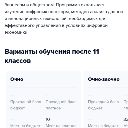
бизнесом и обществом. Программа охватывает
изучение цифровых платформ, методов анализа данных
и инновационных технологий, необходимых для
эффективного управления в условиях цифровой
экономики.
Варианты обучения после 11
классов
очно
очно-заочно
—
—
—
—
Проходной балл
Проходной балл
Проходной балл
Пр
бюджет
платное
бюджет
пл
—
10
—
3
Мест на бюджет
Мест на платное
Мест на бюджет
Ме