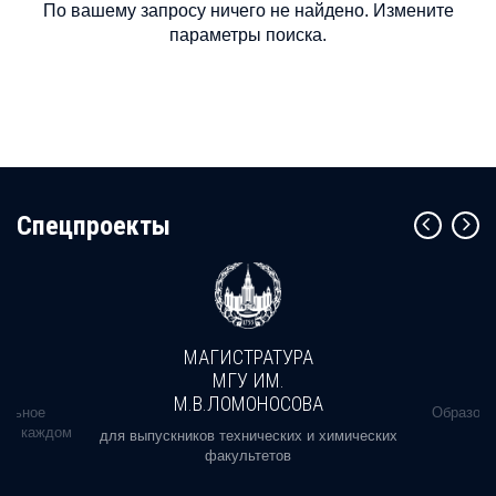
По вашему запросу ничего не найдено. Измените
параметры поиска.
Cпецпроекты
МАГИСТРАТУРА
МГУ ИМ.
М.В.ЛОМОНОСОВА
альное
Образова
ь в каждом
для выпускников технических и химических
факультетов