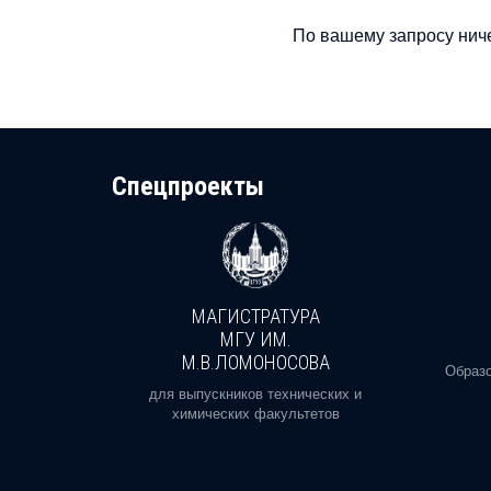
По вашему запросу ниче
Cпецпроекты
МАГИСТРАТУРА
И
МГУ ИМ.
М.В.ЛОМОНОСОВА
, реальное
Образо
орая есть
для выпускников технических и
химических факультетов