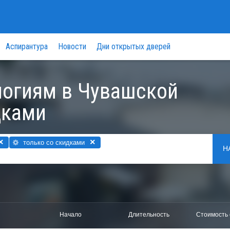
Аспирантура
Новости
Дни открытых дверей
логиям в Чувашской
дками
×
×
только со скидками
Н
Начало
Длительность
Стоимость 