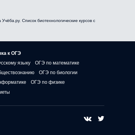
 Учёба.ру. Список биотехнологические курсов с
ка к ОГЭ
усскому языку
ОГЭ по математике
бществознанию
ОГЭ по биологии
нформатике
ОГЭ по физике
меты