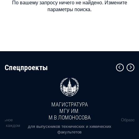
По вашему запросу ничего не найдено. Измените
параметры поиска.
Cпецпроекты
МАГИСТРАТУРА
МГУ ИМ.
М.В.ЛОМОНОСОВА
альное
Образова
ь в каждом
для выпускников технических и химических
факультетов