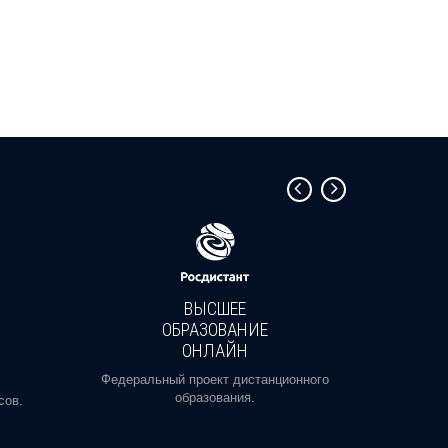
ВЫСШЕЕ
ОБРАЗОВАНИЕ
ОНЛАЙН
Пройди
профе
Федеральный проект дистанционного
образования.
сов.