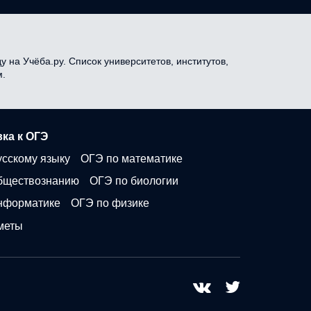
 на Учёба.ру. Список университетов, институтов,
м.
ка к ОГЭ
усскому языку
ОГЭ по математике
бществознанию
ОГЭ по биологии
нформатике
ОГЭ по физике
меты