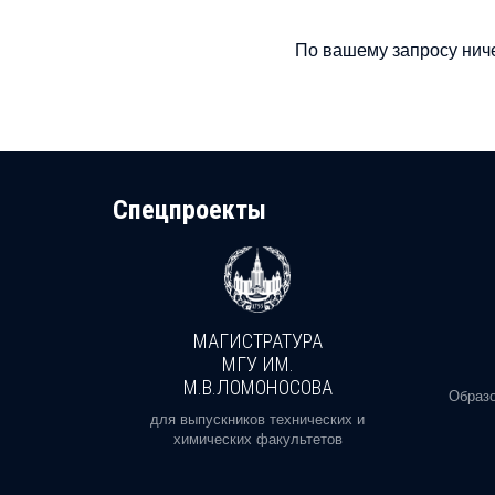
По вашему запросу ниче
Cпецпроекты
МАГИСТРАТУРА
И
МГУ ИМ.
М.В.ЛОМОНОСОВА
, реальное
Образо
орая есть
для выпускников технических и
химических факультетов