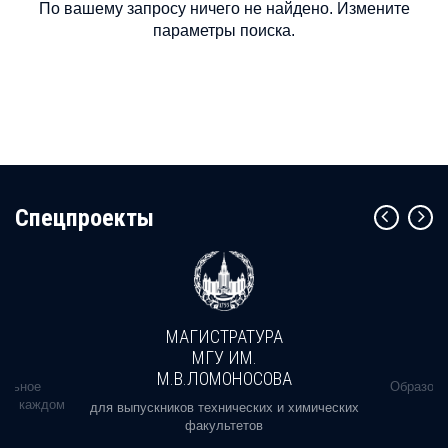
По вашему запросу ничего не найдено. Измените
параметры поиска.
Cпецпроекты
МАГИСТРАТУРА
МГУ ИМ.
М.В.ЛОМОНОСОВА
альное
Образова
ь в каждом
для выпускников технических и химических
факультетов