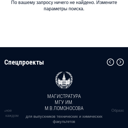
По вашему запросу ничего не найдено. Измените
параметры поиска.
Cпецпроекты
МАГИСТРАТУРА
МГУ ИМ.
М.В.ЛОМОНОСОВА
альное
Образова
ь в каждом
для выпускников технических и химических
факультетов