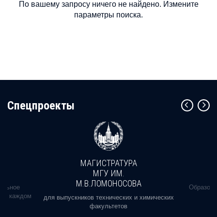
По вашему запросу ничего не найдено. Измените
параметры поиска.
Cпецпроекты
МАГИСТРАТУРА
МГУ ИМ.
М.В.ЛОМОНОСОВА
альное
Образова
ь в каждом
для выпускников технических и химических
факультетов