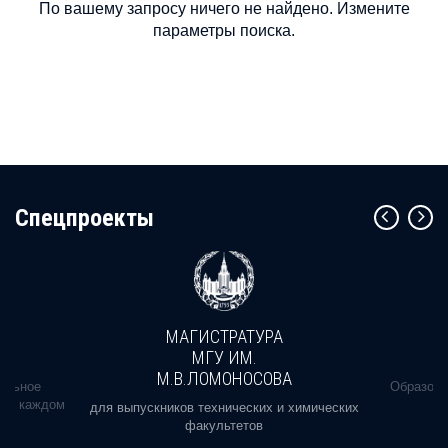
По вашему запросу ничего не найдено. Измените
параметры поиска.
Cпецпроекты
МАГИСТРАТУРА
МГУ ИМ.
М.В.ЛОМОНОСОВА
альное
Образова
ь в каждом
для выпускников технических и химических
факультетов