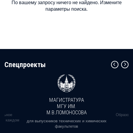
По вашему запросу ничего не найдено. Измените
параметры поиска.
Cпецпроекты
МАГИСТРАТУРА
МГУ ИМ.
М.В.ЛОМОНОСОВА
альное
Образова
ь в каждом
для выпускников технических и химических
факультетов