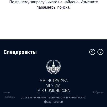
По вашему запросу ничего не найдено. Измените
параметры поиска.
Cпецпроекты
МАГИСТРАТУРА
МГУ ИМ.
М.В.ЛОМОНОСОВА
альное
Образова
ь в каждом
для выпускников технических и химических
факультетов