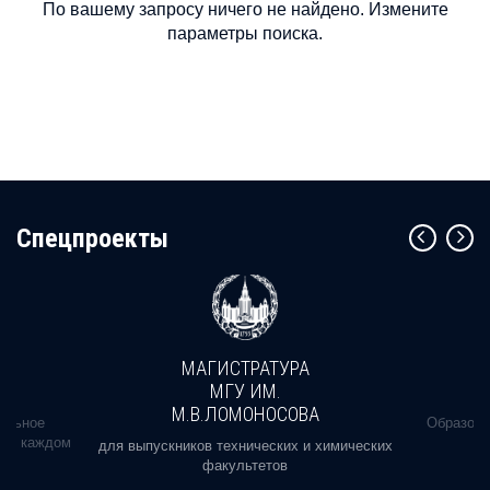
По вашему запросу ничего не найдено. Измените
параметры поиска.
Cпецпроекты
МАГИСТРАТУРА
МГУ ИМ.
М.В.ЛОМОНОСОВА
альное
Образова
ь в каждом
для выпускников технических и химических
факультетов