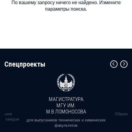
По вашему запросу ничего не найдено. Измените
параметры поиска.
Cпецпроекты
МАГИСТРАТУРА
МГУ ИМ.
М.В.ЛОМОНОСОВА
альное
Образова
ь в каждом
для выпускников технических и химических
факультетов