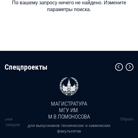
По вашему запросу ничего не найдено. Измените
параметры поиска.
Cпецпроекты
МАГИСТРАТУРА
МГУ ИМ.
М.В.ЛОМОНОСОВА
альное
Образова
ь в каждом
для выпускников технических и химических
факультетов