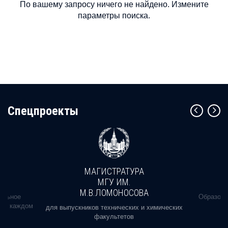
По вашему запросу ничего не найдено. Измените
параметры поиска.
Cпецпроекты
МАГИСТРАТУРА
МГУ ИМ.
М.В.ЛОМОНОСОВА
альное
Образова
ь в каждом
для выпускников технических и химических
факультетов