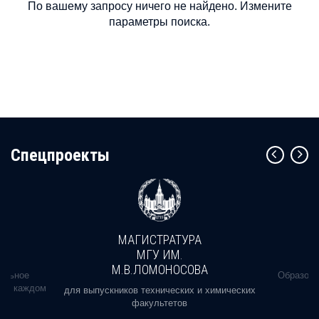
По вашему запросу ничего не найдено. Измените
параметры поиска.
Cпецпроекты
МАГИСТРАТУРА
МГУ ИМ.
М.В.ЛОМОНОСОВА
альное
Образова
ь в каждом
для выпускников технических и химических
факультетов