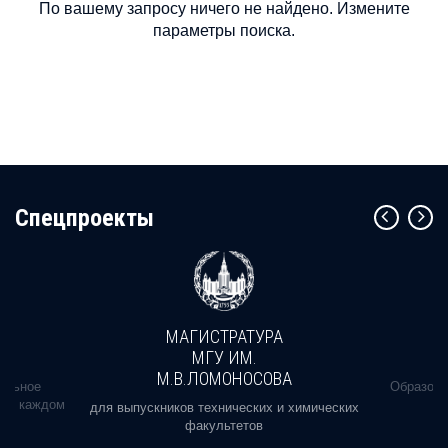
По вашему запросу ничего не найдено. Измените
параметры поиска.
Cпецпроекты
МАГИСТРАТУРА
МГУ ИМ.
М.В.ЛОМОНОСОВА
альное
Образова
ь в каждом
для выпускников технических и химических
факультетов