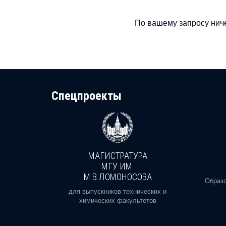
По вашему запросу ниче
Cпецпроекты
МАГИСТРАТУРА
И
МГУ ИМ.
М.В.ЛОМОНОСОВА
, реальное
Образо
орая есть
для выпускников технических и
химических факультетов