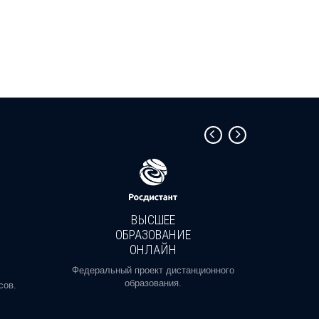
ВЫСШЕЕ
ОБРАЗОВАНИЕ
ОНЛАЙН
Пройди
профе
Федеральный проект дистанционного
образования.
сов.