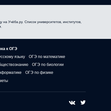
 на Учёба.ру. Список университетов, институтов,
м.
ка к ОГЭ
усскому языку
ОГЭ по математике
бществознанию
ОГЭ по биологии
нформатике
ОГЭ по физике
меты