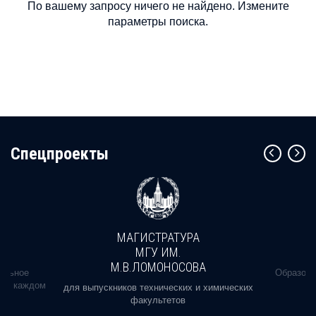
По вашему запросу ничего не найдено. Измените
параметры поиска.
Cпецпроекты
МАГИСТРАТУРА
МГУ ИМ.
М.В.ЛОМОНОСОВА
альное
Образова
ь в каждом
для выпускников технических и химических
факультетов