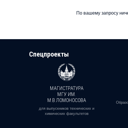
По вашему запросу ниче
Cпецпроекты
МАГИСТРАТУРА
И
МГУ ИМ.
М.В.ЛОМОНОСОВА
, реальное
Образо
орая есть
для выпускников технических и
химических факультетов