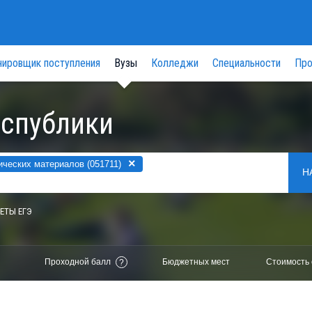
нировщик поступления
Вузы
Колледжи
Специальности
Про
еспублики
×
ческих материалов (051711)
Н
ЕТЫ ЕГЭ
Проходной балл
Бюджетных мест
Стоимость 
?