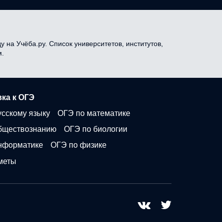
 на Учёба.ру. Список университетов, институтов,
м.
ка к ОГЭ
усскому языку
ОГЭ по математике
бществознанию
ОГЭ по биологии
нформатике
ОГЭ по физике
меты