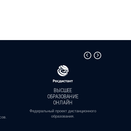
ВЫСШЕЕ
ОБРАЗОВАНИЕ
ОНЛАЙН
Пройди
профе
Федеральный проект дистанционного
образования.
сов.