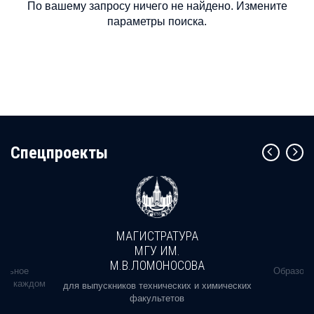
По вашему запросу ничего не найдено. Измените
параметры поиска.
Cпецпроекты
МАГИСТРАТУРА
МГУ ИМ.
М.В.ЛОМОНОСОВА
альное
Образова
ь в каждом
для выпускников технических и химических
факультетов