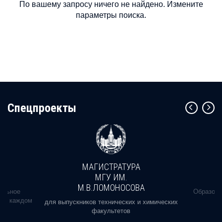
По вашему запросу ничего не найдено. Измените
параметры поиска.
Cпецпроекты
МАГИСТРАТУРА
МГУ ИМ.
М.В.ЛОМОНОСОВА
альное
Образова
ь в каждом
для выпускников технических и химических
факультетов