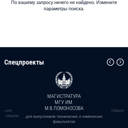
По вашему запросу ничего не найдено. Измените
параметры поиска.
Cпецпроекты
МАГИСТРАТУРА
МГУ ИМ.
М.В.ЛОМОНОСОВА
альное
Образова
ь в каждом
для выпускников технических и химических
факультетов