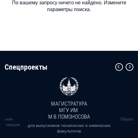
По вашему запросу ничего не найдено. Измените
параметры поиска.
Cпецпроекты
МАГИСТРАТУРА
МГУ ИМ.
М.В.ЛОМОНОСОВА
альное
Образова
ь в каждом
для выпускников технических и химических
факультетов