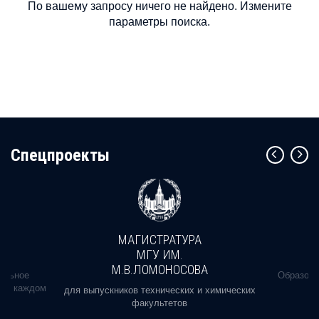
По вашему запросу ничего не найдено. Измените
параметры поиска.
Cпецпроекты
МАГИСТРАТУРА
МГУ ИМ.
М.В.ЛОМОНОСОВА
альное
Образова
ь в каждом
для выпускников технических и химических
факультетов