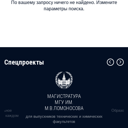
По вашему запросу ничего не найдено. Измените
параметры поиска.
Cпецпроекты
МАГИСТРАТУРА
МГУ ИМ.
М.В.ЛОМОНОСОВА
альное
Образова
ь в каждом
для выпускников технических и химических
факультетов