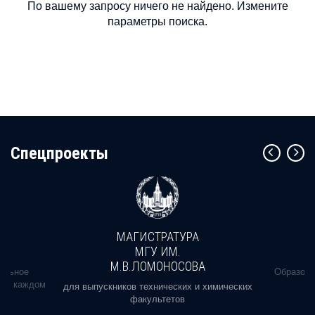
По вашему запросу ничего не найдено. Измените
параметры поиска.
Cпецпроекты
МАГИСТРАТУРА
МГУ ИМ.
М.В.ЛОМОНОСОВА
альное
Образова
ь в каждом
для выпускников технических и химических
факультетов