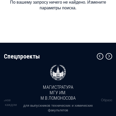
По вашему запросу ничего не найдено. Измените
параметры поиска.
Cпецпроекты
МАГИСТРАТУРА
МГУ ИМ.
М.В.ЛОМОНОСОВА
альное
Образова
ь в каждом
для выпускников технических и химических
факультетов