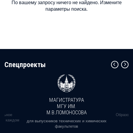
По вашему запросу ничего не найдено. Измените
параметры поиска.
Cпецпроекты
МАГИСТРАТУРА
МГУ ИМ.
М.В.ЛОМОНОСОВА
альное
Образова
ь в каждом
для выпускников технических и химических
факультетов