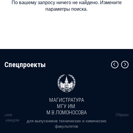
По вашему запросу ничего не найдено. Измените
параметры поиска.
Cпецпроекты
МАГИСТРАТУРА
МГУ ИМ.
М.В.ЛОМОНОСОВА
альное
Образова
ь в каждом
для выпускников технических и химических
факультетов