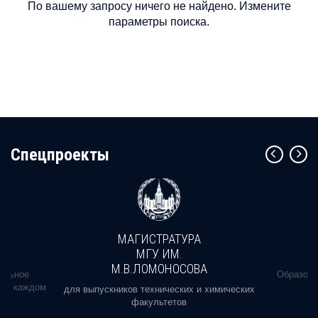
По вашему запросу ничего не найдено. Измените
параметры поиска.
Cпецпроекты
МАГИСТРАТУРА
МГУ ИМ.
М.В.ЛОМОНОСОВА
альное
Образова
ь в каждом
для выпускников технических и химических
факультетов