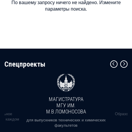
По вашему запросу ничего не найдено. Измените
параметры поиска.
Cпецпроекты
МАГИСТРАТУРА
МГУ ИМ.
М.В.ЛОМОНОСОВА
альное
Образова
ь в каждом
для выпускников технических и химических
факультетов