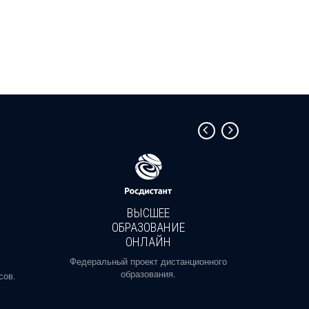
ВЫСШЕЕ
ОБРАЗОВАНИЕ
ОНЛАЙН
Пройди
профе
Федеральный проект дистанционного
образования.
сов.