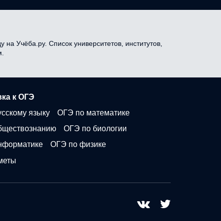
 на Учёба.ру. Список университетов, институтов,
м.
ка к ОГЭ
усскому языку
ОГЭ по математике
бществознанию
ОГЭ по биологии
нформатике
ОГЭ по физике
меты