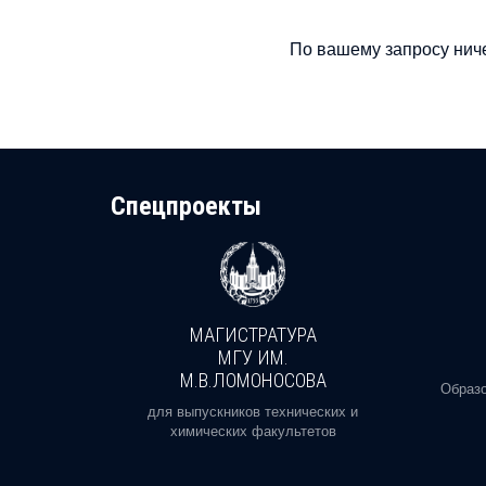
По вашему запросу ниче
Cпецпроекты
МАГИСТРАТУРА
И
МГУ ИМ.
М.В.ЛОМОНОСОВА
, реальное
Образо
орая есть
для выпускников технических и
химических факультетов