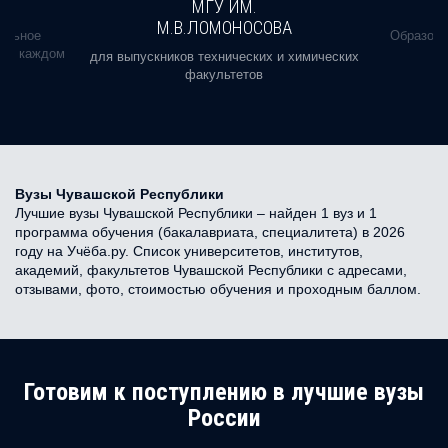
МГУ ИМ.
М.В.ЛОМОНОСОВА
альное
Образова
ь в каждом
для выпускников технических и химических
факультетов
Вузы Чувашской Республики
Лучшие вузы Чувашской Республики – найден 1 вуз и 1
программа обучения (бакалавриата, специалитета) в 2026
году на Учёба.ру. Список университетов, институтов,
академий, факультетов Чувашской Республики с адресами,
отзывами, фото, стоимостью обучения и проходным баллом.
Готовим к поступлению в лучшие вузы
России