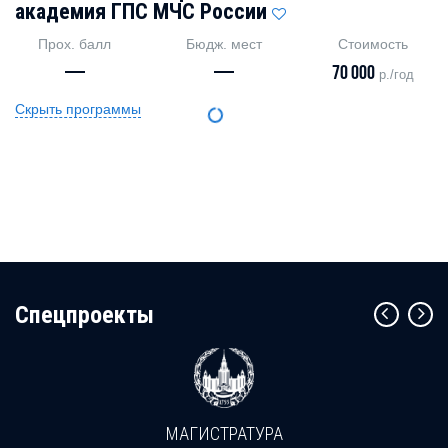
академия ГПС МЧС России
Прох. балл
Бюдж. мест
Стоимость
—
—
70 000
р./год
Скрыть программы
Cпецпроекты
МАГИСТРАТУРА