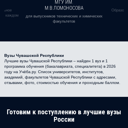
МГУ ИМ.
М.В.ЛОМОНОСОВА
альное
Образова
ь в каждом
для выпускников технических и химических
факультетов
Вузы Чувашской Республики
Лучшие вузы Чувашской Республики – найден 1 вуз и 1
программа обучения (бакалавриата, специалитета) в 2026
году на Учёба.ру. Список университетов, институтов,
академий, факультетов Чувашской Республики с адресами,
отзывами, фото, стоимостью обучения и проходным баллом.
Готовим к поступлению в лучшие вузы
России