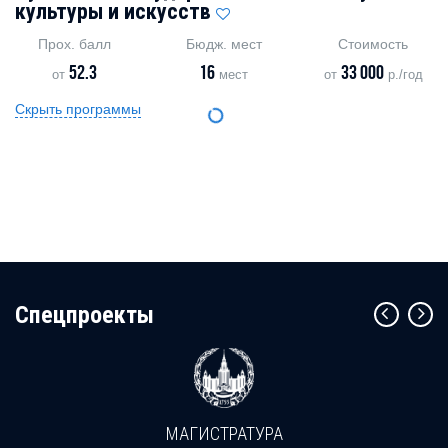
культуры и искусств
Прох. балл
Бюдж. мест
Стоимость
52.3
16
33 000
от
мест
от
р./год
Скрыть программы
Cпецпроекты
МАГИСТРАТУРА