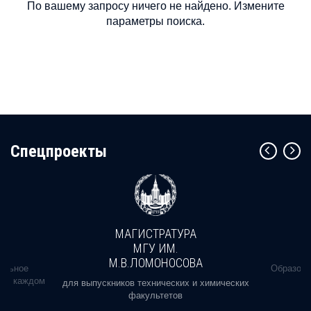
По вашему запросу ничего не найдено. Измените
параметры поиска.
Cпецпроекты
МАГИСТРАТУРА
МГУ ИМ.
М.В.ЛОМОНОСОВА
альное
Образова
ь в каждом
для выпускников технических и химических
факультетов