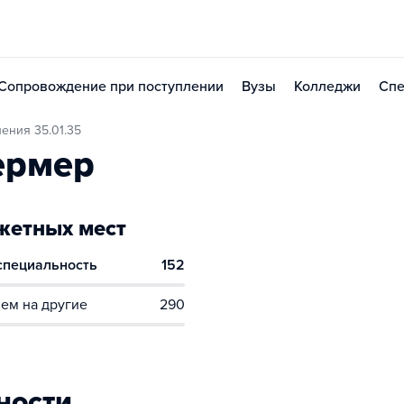
Сопровождение при поступлении
Вузы
Колледжи
Спе
ения 35.01.35
ермер
етных мест
 специальность
152
ем на другие
290
ности