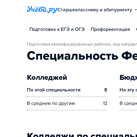
Старшекласснику и абитуриенту
Подготовка к ЕГЭ и ОГЭ
Профориентация
Подготовка квалифицированных рабочих, код направл
Специальность Ф
Колледжей
Бюдж
По этой специальности
8
На эту
В среднем по другим
12
В средн
Колледжи по специаль