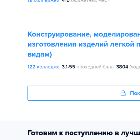
19
колледжей
410
бюджетных мест
Конструирование, моделирован
изготовления изделий легкой
видам)
122
колледжа
3.1-55
проходной балл
3804
бюд
Пок
Готовим к поступлению в лучш