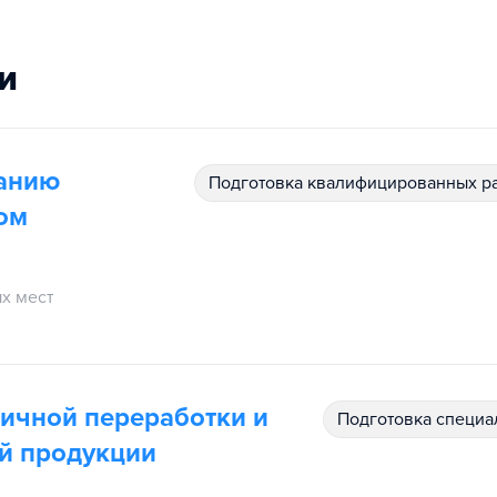
и
ванию
подготовка квалифицированных р
ом
х мест
вичной переработки и
подготовка специ
й продукции